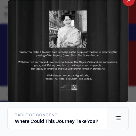
EN
Apply Now
TH
Careers & Internship
LAST UPDATED
th
10
October 2025
CAREERS
INTERNSHIP
TABLE OF CONTENT
Where Could This Journey Take You?